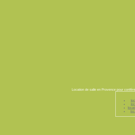
Location de salle en Provence pour confére
lo
lo
loca
loc